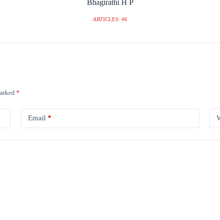
Bhagirathi H P
ARTICLES: 46
marked
*
Email
*
W