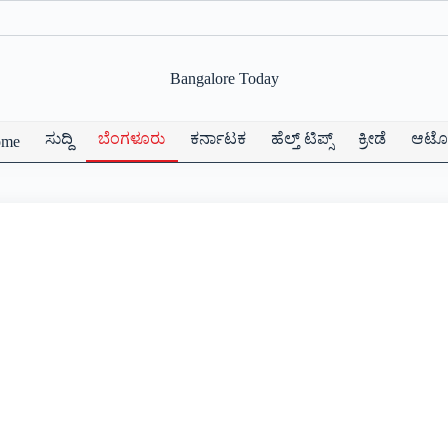
Bangalore Today
ಸುದ್ದಿ
ಬೆಂಗಳೂರು
ಕರ್ನಾಟಕ
ಹೆಲ್ತ್ ಟಿಪ್ಸ್
ಕ್ರೀಡೆ
ಆಟೋ
ome