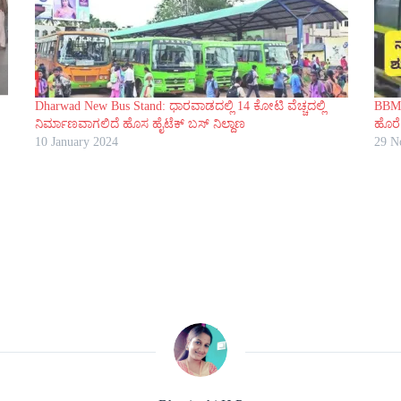
Dharwad New Bus Stand: ಧಾರವಾಡದಲ್ಲಿ 14 ಕೋಟಿ ವೆಚ್ಚದಲ್ಲಿ
BBMP
ನಿರ್ಮಾಣವಾಗಲಿದೆ ಹೊಸ ಹೈಟೆಕ್ ಬಸ್ ನಿಲ್ದಾಣ
ಹೊರೆ:
10 January 2024
29 N