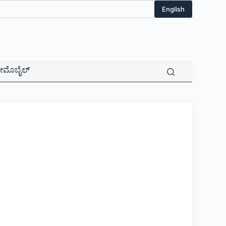
English
ಮೊಬೈಲ್