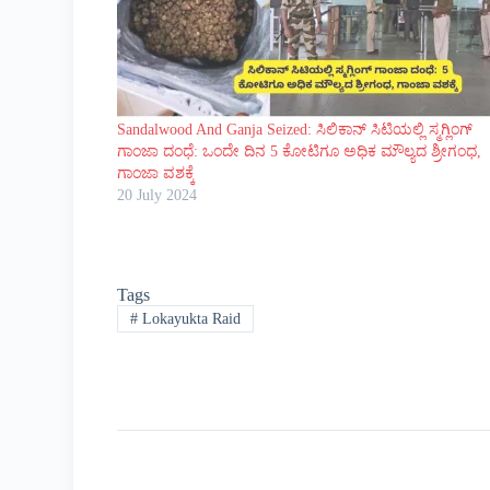
Sandalwood And Ganja Seized: ಸಿಲಿಕಾನ್ ಸಿಟಿಯಲ್ಲಿ ಸ್ಮಗ್ಲಿಂಗ್
ಗಾಂಜಾ ದಂಧೆ: ಒಂದೇ ದಿನ 5 ಕೋಟಿಗೂ ಅಧಿಕ ಮೌಲ್ಯದ ಶ್ರೀಗಂಧ,
ಗಾಂಜಾ ವಶಕ್ಕೆ
20 July 2024
Tags
#
Lokayukta Raid