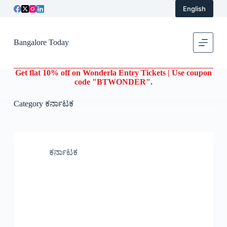
English
S
k
i
p
Bangalore Today
t
o
c
Get flat 10% off on Wonderla Entry Tickets | Use coupon
o
code "BTWONDER".
n
t
e
Category
ಕರ್ನಾಟಕ
n
t
ಕರ್ನಾಟಕ