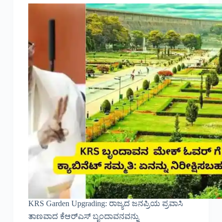
KRS Garden Upgrading: ರಾಜ್ಯದ ಜನಪ್ರಿಯ ಪ್ರವಾಸಿ
ತಾಣವಾದ ಕೆಆರ್‌ಎಸ್ ಬೃಂದಾವನವನ್ನು