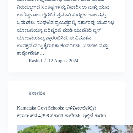
ನಿರುದ್ಯೋಗದ ಸಂಕಷ್ಟಗಳನ್ನು ನಿವಾರಿಸಲು ಮತ್ತು ಯುವ
ಉದ್ಯೋಗಾಕಾಂಕ್ಷಿಗಳಿಗೆ ಪ್ರಮುಖ ಸುರಕ್ಷತಾ ಜಾಲವನ್ನು
ಒದಗಿಸಲು ಸಂಘಟಿತ ಪ್ರಯತ್ನದಲ್ಲಿ, ಸರ್ಕಾರವು ಯುವನಿಧಿ
ಯೋಜನೆಯನ್ನ ಪರಿಷ್ಕರಣೆ ಮಾಡಿ ಯುವನಿಧಿ ಪ್ಲಸ್
ಯೋಜನೆಯನ್ನು ಪ್ರಾರಂಭಿಸಿದೆ. ಈ ವಿನೂತನ
ಉಪಕ್ರಮವನ್ನು ಕೈಗಾರಿಕಾ ಕಂಪನಿಗಳು, ಐಟಿಬಿಟಿ ಮತ್ತು
ಕಾರ್ಪೊರೇಟ್…
Rashid
12 August 2024
ಕರ್ನಾಟಕ
Karnataka Govt Schools: ಅಳಿವಿನಂಚಿನಲ್ಲಿವೆ
ಕರ್ನಾಟಕದ 4,398 ಸರ್ಕಾರಿ ಶಾಲೆಗಳು; ಇಲ್ಲಿದೆ ಕಾರಣ