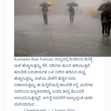
Karnataka Rain Forecast: ರಾಜ್ಯದಲ್ಲಿ ದಿನದಿಂದ ದಿನಕ್ಕೆ
ಮಳೆ ಹೆಚ್ಚಾಗುತ್ತಿದ್ದು, ಕೆರೆ, ನದಿಗಳು ತುಂಬಿ ಹರಿಯುತ್ತಿವೆ.
ಹಲವೆಡೆ ಜಲಾಶಯಗಳ ಒಳ ನೀರಿನ ಹರಿವಿನ ಮಟ್ಟ
ಹೆಚ್ಚಾಗುತ್ತಿದ್ದು, ನಾಳೆಯ ವೇಳೆಗೆ ಹೆಚ್ಚಿನ ನೀರು
ಬಿಡಲಾಗುತ್ತಿದ್ದು, ಈ ಹಿನ್ನೆಲೆಯಲ್ಲಿ ಹಲವೆಡೆ ರಸ್ತೆ, ಮನೆಗಳು
ನೀರಿನಿಂದ ಆವೃತವಾಗಿದ್ದು, ಜನರು ತೀವ್ರ ತೊಂದರೆ
ಅನುಭವಿಸುತ್ತಿದ್ದಾರೆ. ಆಗಸ್ಟ್ 6ರವರೆಗೆ ರಾಜ್ಯಾದ್ಯಂತ ಭಾರೀ
ಮಳೆಯಾಗುವ…
Chandrakanth
1 August 2024