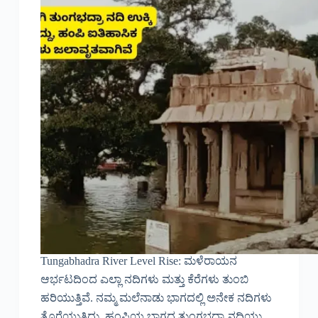
Tungabhadra River Level Rise: ಮಳೆರಾಯನ
ಆರ್ಭಟದಿಂದ ಎಲ್ಲಾ ನದಿಗಳು ಮತ್ತು ಕೆರೆಗಳು ತುಂಬಿ
ಹರಿಯುತ್ತಿವೆ. ನಮ್ಮ ಮಲೆನಾಡು ಭಾಗದಲ್ಲಿ ಅನೇಕ ನದಿಗಳು
ತೊರೆಯುತ್ತಿದ್ದು, ಹಂಪಿಯ ಭಾಗದ ತುಂಗಭದ್ರಾ ನದಿಯು