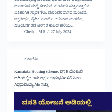
ಅಪಾಯದ ಮಟ್ಟ ತಲುಪಿದೆ. ಹಂಪಿಯ ಸುತ್ತಮುತ್ತಲಿನ
ಐತಿಹಾಸಿಕ ಸ್ಮಾರಕಗಳು, ಪುರಂದರದಾಸರ ಮಂಟಪ,
ಚಕ್ರತೀರ್ಥ, ವೈದಿಕ ಮಂಟಪ, ಜನಿವಾರ ಮಂಟಪ,
ವಿಜಯನಗರದ ಅರಸರ ಕಾಲದ ಹಳೆಯ…
Chethan M S
27 July 2024
ಕರ್ನಾಟಕ
Karnataka Housing scheme: ವಸತಿ ಯೋಜನೆ
ಅಡಿಯಲ್ಲಿ ಒಂದು ಲಕ್ಷ ಫಲಾನುಭವಿಗಳಿಗೆ ಸಿಎಂ
ಸಿದ್ದರಾಮಯ್ಯ ಸಿಹಿ ಸುದ್ದಿ