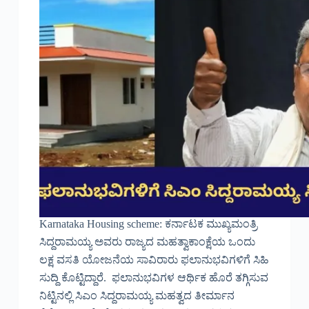
Karnataka Housing scheme: ಕರ್ನಾಟಕ ಮುಖ್ಯಮಂತ್ರಿ
ಸಿದ್ದರಾಮಯ್ಯ ಅವರು ರಾಜ್ಯದ ಮಹತ್ವಾಕಾಂಕ್ಷೆಯ ಒಂದು
ಲಕ್ಷ ವಸತಿ ಯೋಜನೆಯ ಸಾವಿರಾರು ಫಲಾನುಭವಿಗಳಿಗೆ ಸಿಹಿ
ಸುದ್ದಿ ಕೊಟ್ಟಿದ್ದಾರೆ. ಫಲಾನುಭವಿಗಳ ಆರ್ಥಿಕ ಹೊರೆ ತಗ್ಗಿಸುವ
ನಿಟ್ಟಿನಲ್ಲಿ ಸಿಎಂ ಸಿದ್ದರಾಮಯ್ಯ ಮಹತ್ವದ ತೀರ್ಮಾನ