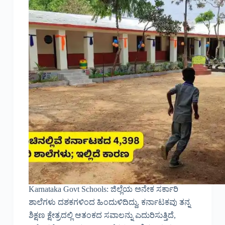
Karnataka Govt Schools: ಜಿಲ್ಲೆಯ ಅನೇಕ ಸರ್ಕಾರಿ
ಶಾಲೆಗಳು ದಶಕಗಳಿಂದ ಹಿಂದುಳಿದಿದ್ದು, ಕರ್ನಾಟಕವು ತನ್ನ
ಶಿಕ್ಷಣ ಕ್ಷೇತ್ರದಲ್ಲಿ ಆತಂಕದ ಸವಾಲನ್ನು ಎದುರಿಸುತ್ತಿದೆ,