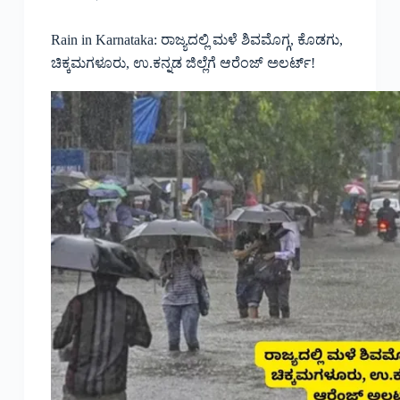
Rain in Karnataka: ರಾಜ್ಯದಲ್ಲಿ ಮಳೆ ಶಿವಮೊಗ್ಗ, ಕೊಡಗು,
ಚಿಕ್ಕಮಗಳೂರು, ಉ.ಕನ್ನಡ ಜಿಲ್ಲೆಗೆ ಆರೆಂಜ್ ಅಲರ್ಟ್!