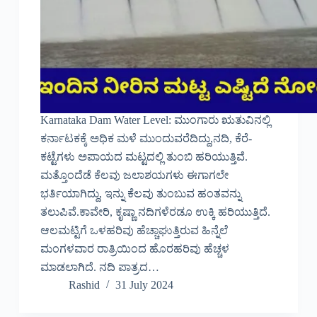
Karnataka Dam Water Level: ಮುಂಗಾರು ಋತುವಿನಲ್ಲಿ
ಕರ್ನಾಟಕಕ್ಕೆ ಅಧಿಕ ಮಳೆ ಮುಂದುವರೆದಿದ್ದು,ನದಿ, ಕೆರೆ-
ಕಟ್ಟೆಗಳು ಅಪಾಯದ ಮಟ್ಟದಲ್ಲಿ ತುಂಬಿ ಹರಿಯುತ್ತಿವೆ.
ಮತ್ತೊಂದೆಡೆ ಕೆಲವು ಜಲಾಶಯಗಳು ಈಗಾಗಲೇ
ಭರ್ತಿಯಾಗಿದ್ದು, ಇನ್ನು ಕೆಲವು ತುಂಬುವ ಹಂತವನ್ನು
ತಲುಪಿವೆ.ಕಾವೇರಿ, ಕೃಷ್ಣಾ ನದಿಗಳೆರಡೂ ಉಕ್ಕಿ ಹರಿಯುತ್ತಿದೆ.
ಆಲಮಟ್ಟಿಗೆ ಒಳಹರಿವು ಹೆಚ್ಚಾಘುತ್ತಿರುವ ಹಿನ್ನೆಲೆ
ಮಂಗಳವಾರ ರಾತ್ರಿಯಿಂದ ಹೊರಹರಿವು ಹೆಚ್ಚಳ
ಮಾಡಲಾಗಿದೆ. ನದಿ ಪಾತ್ರದ…
Rashid
31 July 2024