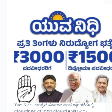
Yuva Nidhi: ಕಾಂಗ್ರೆಸ್ ಸರ್ಕಾರದ ಪಂಚ ಗ್ಯಾರಂಟಿಗಳಲ್ಲಿ
ಯೋಜನೆಗಳಲ್ಲಿ ಯುವನಿಧಿ ಯೋಜನೆ ಕೂಡ ಒಂದು.