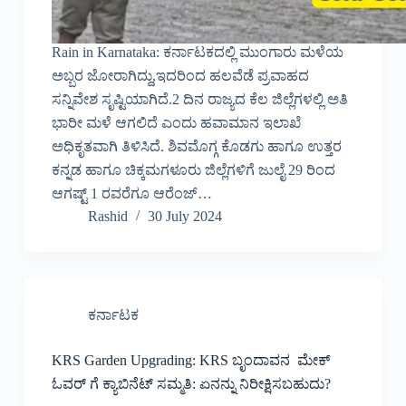
Rain in Karnataka: ಕರ್ನಾಟಕದಲ್ಲಿ ಮುಂಗಾರು ಮಳೆಯ
ಅಬ್ಬರ ಜೋರಾಗಿದ್ದು,ಇದರಿಂದ ಹಲವೆಡೆ ಪ್ರವಾಹದ
ಸನ್ನಿವೇಶ ಸೃಷ್ಟಿಯಾಗಿದೆ.2 ದಿನ ರಾಜ್ಯದ ಕೆಲ ಜಿಲ್ಲೆಗಳಲ್ಲಿ ಅತಿ
ಭಾರೀ ಮಳೆ ಆಗಲಿದೆ ಎಂದು ಹವಾಮಾನ ಇಲಾಖೆ
ಅಧಿಕೃತವಾಗಿ ತಿಳಿಸಿದೆ. ಶಿವಮೊಗ್ಗ ಕೊಡಗು ಹಾಗೂ ಉತ್ತರ
ಕನ್ನಡ ಹಾಗೂ ಚಿಕ್ಕಮಗಳೂರು ಜಿಲ್ಲೆಗಳಿಗೆ ಜುಲೈ 29 ರಿಂದ
ಆಗಷ್ಟ್ 1 ರವರೆಗೂ ಆರೆಂಜ್…
Rashid
30 July 2024
ಕರ್ನಾಟಕ
KRS Garden Upgrading: KRS ಬೃಂದಾವನ ಮೇಕ್
ಓವರ್ ಗೆ ಕ್ಯಾಬಿನೆಟ್ ಸಮ್ಮತಿ: ಏನನ್ನು ನಿರೀಕ್ಷಿಸಬಹುದು?