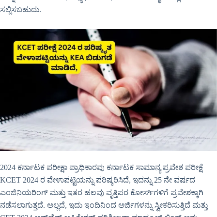
ಸಲ್ಲಿಸಬಹುದು.
2024 ಕರ್ನಾಟಕ ಪರೀಕ್ಷಾ ಪ್ರಾಧಿಕಾರವು ಕರ್ನಾಟಕ ಸಾಮಾನ್ಯ ಪ್ರವೇಶ ಪರೀಕ್ಷೆ
KCET 2024 ರ ವೇಳಾಪಟ್ಟಿಯನ್ನು ಪರಿಷ್ಕರಿಸಿದೆ, ಇದನ್ನು 25 ನೇ ವರ್ಷದ
ಎಂಜಿನಿಯರಿಂಗ್ ಮತ್ತು ಇತರ ಹಲವು ವೃತ್ತಿಪರ ಕೋರ್ಸ್‌ಗಳಿಗೆ ಪ್ರವೇಶಕ್ಕಾಗಿ
ನಡೆಸಲಾಗುತ್ತದೆ. ಅಲ್ಲದೆ, ಇದು ಇಂದಿನಿಂದ ಅರ್ಜಿಗಳನ್ನು ಸ್ವೀಕರಿಸುತ್ತಿದೆ ಮತ್ತು