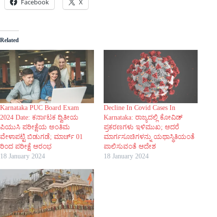
Facebook
X
Related
Karnataka PUC Board Exam
Decline In Covid Cases In
2024 Date: ಕರ್ನಾಟಕ ದ್ವಿತೀಯ
Karnataka: ರಾಜ್ಯದಲ್ಲಿ ಕೋವಿಡ್
ಪಿಯುಸಿ ಪರೀಕ್ಷೆಯ ಅಂತಿಮ
ಪ್ರಕರಣಗಳು ಇಳಿಮುಖ; ಆದರೆ
ವೇಳಾಪಟ್ಟಿ ಬಿಡುಗಡೆ; ಮಾರ್ಚ್‌ 01
ಮಾರ್ಗಸೂಚಿಗಳನ್ನು ಯಥಾಸ್ಥಿತಿಯಂತೆ
ರಿಂದ ಪರೀಕ್ಷೆ ಆರಂಭ
ಪಾಲಿಸುವಂತೆ ಆದೇಶ
18 January 2024
18 January 2024