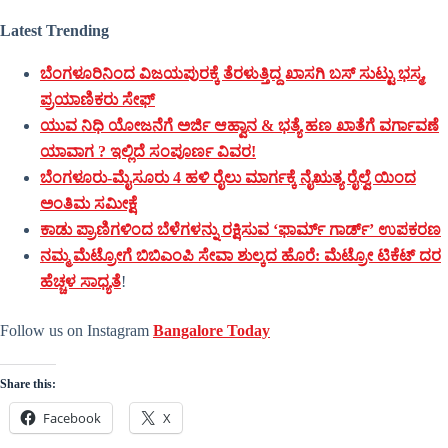
Latest Trending
ಬೆಂಗಳೂರಿನಿಂದ ವಿಜಯಪುರಕ್ಕೆ ತೆರಳುತ್ತಿದ್ದ ಖಾಸಗಿ ಬಸ್‌ ಸುಟ್ಟು ಭಸ್ಮ,
ಪ್ರಯಾಣಿಕರು ಸೇಫ್
ಯುವ ನಿಧಿ ಯೋಜನೆಗೆ ಅರ್ಜಿ ಆಹ್ವಾನ & ಭತ್ಯೆ ಹಣ ಖಾತೆಗೆ ವರ್ಗಾವಣೆ
ಯಾವಾಗ ? ಇಲ್ಲಿದೆ ಸಂಪೂರ್ಣ ವಿವರ!
ಬೆಂಗಳೂರು-ಮೈಸೂರು 4 ಹಳಿ ರೈಲು ಮಾರ್ಗಕ್ಕೆ ನೈಋತ್ಯ ರೈಲ್ವೆ ಯಿಂದ
ಅಂತಿಮ ಸಮೀಕ್ಷೆ
ಕಾಡು ಪ್ರಾಣಿಗಳಿಂದ ಬೆಳೆಗಳನ್ನು ರಕ್ಷಿಸುವ ‘ಫಾರ್ಮ್ ಗಾರ್ಡ್’ ಉಪಕರಣ
ನಮ್ಮ ಮೆಟ್ರೋಗೆ ಬಿಬಿಎಂಪಿ ಸೇವಾ ಶುಲ್ಕದ ಹೊರೆ: ಮೆಟ್ರೋ ಟಿಕೆಟ್ ದರ
ಹೆಚ್ಚಳ ಸಾಧ್ಯತೆ
!
Follow us on Instagram
Bangalore Today
Share this:
Facebook
X