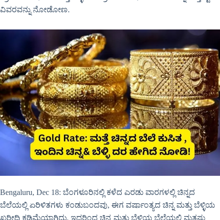
ವಿವರವನ್ನು ನೋಡೋಣ.
Bengaluru, Dec 18: ಬೆಂಗಳೂರಿನಲ್ಲಿ ಕಳೆದ ಎರಡು ವಾರಗಳಲ್ಲಿ ಚಿನ್ನದ
ಬೆಲೆಯಲ್ಲಿ ಏರಿಳಿತಗಳು ಕಂಡುಬಂದವು, ಈಗ ವರ್ಷಾಂತ್ಯದ ಚಿನ್ನ ಮತ್ತು ಬೆಳ್ಳಿಯ
ಖರೀದಿ ಕಡಿಮೆಯಾಗಿದ್ದು, ಇದರಿಂದ ಚಿನ್ನ ಮತ್ತು ಬೆಳ್ಳಿಯ ಬೆಲೆಯಲ್ಲಿ ಮತ್ತಷ್ಟು