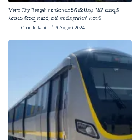
Metro City Bengaluru: ಬೆಂಗಳೂರಿಗೆ ಮೆಟ್ರೋ ಸಿಟಿ’ ಮಾನ್ಯತೆ
ನೀಡಲು ಕೇಂದ್ರ ನಕಾರ; ಐಟಿ ಉದ್ಯೋಗಿಗಳಿಗೆ ನಿರಾಸೆ
Chandrakanth
9 August 2024