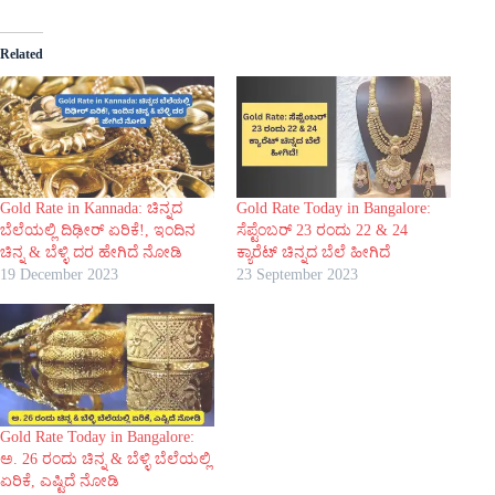
Related
Gold Rate in Kannada: ಚಿನ್ನದ
Gold Rate Today in Bangalore:
ಬೆಲೆಯಲ್ಲಿ ದಿಢೀರ್ ಏರಿಕೆ!, ಇಂದಿನ
ಸೆಪ್ಟೆಂಬರ್ 23 ರಂದು 22 & 24
ಚಿನ್ನ & ಬೆಳ್ಳಿ ದರ ಹೇಗಿದೆ ನೋಡಿ
ಕ್ಯಾರೆಟ್ ಚಿನ್ನದ ಬೆಲೆ ಹೀಗಿದೆ
19 December 2023
23 September 2023
Gold Rate Today in Bangalore:
ಅ. 26 ರಂದು ಚಿನ್ನ & ಬೆಳ್ಳಿ ಬೆಲೆಯಲ್ಲಿ
ಏರಿಕೆ, ಎಷ್ಟಿದೆ ನೋಡಿ