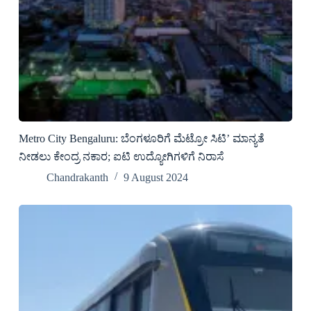
Metro City Bengaluru: ಬೆಂಗಳೂರಿಗೆ ಮೆಟ್ರೋ ಸಿಟಿ’ ಮಾನ್ಯತೆ
ನೀಡಲು ಕೇಂದ್ರ ನಕಾರ; ಐಟಿ ಉದ್ಯೋಗಿಗಳಿಗೆ ನಿರಾಸೆ
Chandrakanth
9 August 2024