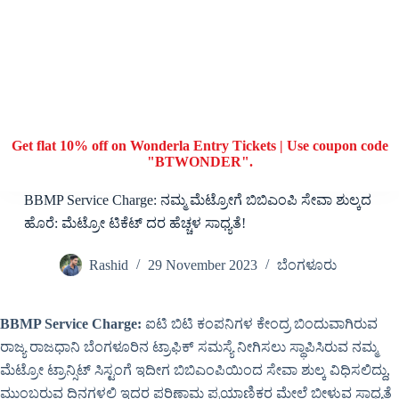
Get flat 10% off on Wonderla Entry Tickets | Use coupon code
"BTWONDER".
BBMP Service Charge: ನಮ್ಮ ಮೆಟ್ರೋಗೆ ಬಿಬಿಎಂಪಿ ಸೇವಾ ಶುಲ್ಕದ
ಹೊರೆ: ಮೆಟ್ರೋ ಟಿಕೆಟ್ ದರ ಹೆಚ್ಚಳ ಸಾಧ್ಯತೆ!
Rashid
29 November 2023
ಬೆಂಗಳೂರು
BBMP Service Charge:
ಐಟಿ ಬಿಟಿ ಕಂಪನಿಗಳ ಕೇಂದ್ರ ಬಿಂದುವಾಗಿರುವ
ರಾಜ್ಯ ರಾಜಧಾನಿ ಬೆಂಗಳೂರಿನ ಟ್ರಾಫಿಕ್ ಸಮಸ್ಯೆ ನೀಗಿಸಲು ಸ್ಥಾಪಿಸಿರುವ ನಮ್ಮ
ಮೆಟ್ರೋ ಟ್ರಾನ್ಸಿಟ್ ಸಿಸ್ಟಂಗೆ ಇದೀಗ ಬಿಬಿಎಂಪಿಯಿಂದ ಸೇವಾ ಶುಲ್ಕ ವಿಧಿಸಲಿದ್ದು,
ಮುಂಬರುವ ದಿನಗಳಲ್ಲಿ ಇದರ ಪರಿಣಾಮ ಪ್ರಯಾಣಿಕರ ಮೇಲೆ ಬೀಳುವ ಸಾಧ್ಯತೆ