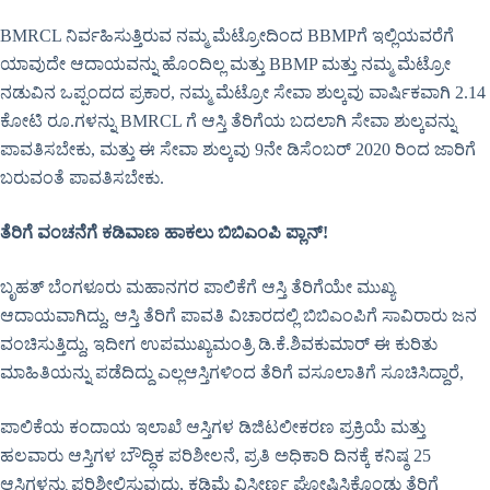
BMRCL ನಿರ್ವಹಿಸುತ್ತಿರುವ ನಮ್ಮ ಮೆಟ್ರೋದಿಂದ BBMPಗೆ ಇಲ್ಲಿಯವರೆಗೆ
ಯಾವುದೇ ಆದಾಯವನ್ನು ಹೊಂದಿಲ್ಲ ಮತ್ತು BBMP ಮತ್ತು ನಮ್ಮ ಮೆಟ್ರೋ
ನಡುವಿನ ಒಪ್ಪಂದದ ಪ್ರಕಾರ, ನಮ್ಮ ಮೆಟ್ರೋ ಸೇವಾ ಶುಲ್ಕವು ವಾರ್ಷಿಕವಾಗಿ 2.14
ಕೋಟಿ ರೂ.ಗಳನ್ನು BMRCL ಗೆ ಆಸ್ತಿ ತೆರಿಗೆಯ ಬದಲಾಗಿ ಸೇವಾ ಶುಲ್ಕವನ್ನು
ಪಾವತಿಸಬೇಕು, ಮತ್ತು ಈ ಸೇವಾ ಶುಲ್ಕವು 9ನೇ ಡಿಸೆಂಬರ್ 2020 ರಿಂದ ಜಾರಿಗೆ
ಬರುವಂತೆ ಪಾವತಿಸಬೇಕು.
ತೆರಿಗೆ ವಂಚನೆಗೆ ಕಡಿವಾಣ ಹಾಕಲು ಬಿಬಿಎಂಪಿ ಪ್ಲಾನ್!
ಬೃಹತ್ ಬೆಂಗಳೂರು ಮಹಾನಗರ ಪಾಲಿಕೆಗೆ ಆಸ್ತಿ ತೆರಿಗೆಯೇ ಮುಖ್ಯ
ಆದಾಯವಾಗಿದ್ದು, ಆಸ್ತಿ ತೆರಿಗೆ ಪಾವತಿ ವಿಚಾರದಲ್ಲಿ ಬಿಬಿಎಂಪಿಗೆ ಸಾವಿರಾರು ಜನ
ವಂಚಿಸುತ್ತಿದ್ದು, ಇದೀಗ ಉಪಮುಖ್ಯಮಂತ್ರಿ ಡಿ.ಕೆ.ಶಿವಕುಮಾರ್ ಈ ಕುರಿತು
ಮಾಹಿತಿಯನ್ನು ಪಡೆದಿದ್ದು ಎಲ್ಲಆಸ್ತಿಗಳಿಂದ ತೆರಿಗೆ ವಸೂಲಾತಿಗೆ ಸೂಚಿಸಿದ್ದಾರೆ,
ಪಾಲಿಕೆಯ ಕಂದಾಯ ಇಲಾಖೆ ಆಸ್ತಿಗಳ ಡಿಜಿಟಲೀಕರಣ ಪ್ರಕ್ರಿಯೆ ಮತ್ತು
ಹಲವಾರು ಆಸ್ತಿಗಳ ಬೌದ್ಧಿಕ ಪರಿಶೀಲನೆ, ಪ್ರತಿ ಅಧಿಕಾರಿ ದಿನಕ್ಕೆ ಕನಿಷ್ಠ 25
ಆಸ್ತಿಗಳನ್ನು ಪರಿಶೀಲಿಸುವುದು, ಕಡಿಮೆ ವಿಸ್ತೀರ್ಣ ಘೋಷಿಸಿಕೊಂಡು ತೆರಿಗೆ