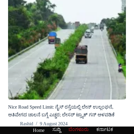
Nice Road Speed Limit: ನೈಸ್ ರಸ್ತೆಯಲ್ಲಿ ಲೇನ್ ಉಲ್ಲಂಘನೆ,
ಅತಿವೇಗದ ಚಾಲನೆ ಬಗ್ಗೆ ಎಚ್ಚರ; ಲೇಸರ್ ಟ್ರ್ಯಾಕ್ ಗನ್ ಅಳವಡಿಕೆ
Rashid
9 August 2024
ಸುದ್ದಿ
ಬೆಂಗಳೂರು
ಕರ್ನಾಟಕ
Home