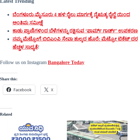
Latest Trending
ಬೆಂಗಳೂರು-ಮೈಸೂರು 4 ಹಳಿ ರೈಲು ಮಾರ್ಗಕ್ಕೆ ನೈಋತ್ಯ ರೈಲ್ವೆ ಯಿಂದ
ಅಂತಿಮ ಸಮೀಕ್ಷೆ
ಕಾಡು ಪ್ರಾಣಿಗಳಿಂದ ಬೆಳೆಗಳನ್ನು ರಕ್ಷಿಸುವ ‘ಫಾರ್ಮ್ ಗಾರ್ಡ್’ ಉಪಕರಣ
ನಮ್ಮ ಮೆಟ್ರೋಗೆ ಬಿಬಿಎಂಪಿ ಸೇವಾ ಶುಲ್ಕದ ಹೊರೆ: ಮೆಟ್ರೋ ಟಿಕೆಟ್ ದರ
ಹೆಚ್ಚಳ ಸಾಧ್ಯತೆ
!
Follow us on Instagram
Bangalore Today
Share this:
Facebook
X
Related