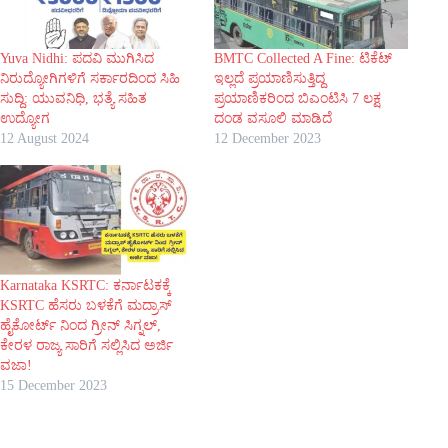
Yuva Nidhi: ಪದವಿ ಮುಗಿಸಿದ
BMTC Collected A Fine: ಟಿಕೆಟ್
ನಿರುದ್ಯೋಗಿಗಳಿಗೆ ಸರ್ಕಾರದಿಂದ ಸಿಹಿ
ಇಲ್ಲದೆ ಪ್ರಯಾಣಿಸುತ್ತಿದ್ದ
ಸುದ್ದಿ: ಯುವನಿಧಿ, ಭತ್ಯೆ ಸಹಿತ
ಪ್ರಯಾಣಿಕರಿಂದ ಬಿಎಂಟಿಸಿ 7 ಲಕ್ಷ
ಉದ್ಯೋಗ
ದಂಡ ವಸೂಲಿ ಮಾಡಿದೆ
12 August 2024
12 December 2023
Karnataka KSRTC: ಕರ್ನಾಟಕಕ್ಕೆ
KSRTC ಹೆಸರು ಬಳಕೆಗೆ ಮದ್ರಾಸ್
ಹೈಕೋರ್ಟ್ ನಿಂದ ಗ್ರೀನ್ ಸಿಗ್ನಲ್,
ಕೇರಳ ರಾಜ್ಯ ಸಾರಿಗೆ ಸಲ್ಲಿಸಿದ ಅರ್ಜಿ
ವಜಾ!
15 December 2023