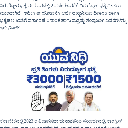
ನಿರುದ್ಯೋಗ ಭತ್ಯೆಯ ರೂಪದಲ್ಲಿ 2 ವರ್ಷಗಳವರೆಗೆ ನಿರುದ್ಯೋಗ ಭತ್ಯೆ ನೀಡಲು
ಮುಂದಾಗಿದೆ. ಇದೀಗ ಈ ಯೋಜನೆಗೆ ಅರ್ಜಿ ಆಹ್ವಾನಿಸುವ ದಿನಾಂಕ ಹಾಗೂ
ಭತ್ಯೆಹಣ ಖಾತೆಗೆ ವರ್ಗಾವಣೆ ದಿನಾಂಕ ಹಾಗು ಮತ್ತಷ್ಟು ಸಂಪೂರ್ಣ ವಿವರಗಳನ್ನು
ಇಲ್ಲಿ ನೋಡಿ!
ಕರ್ನಾಟಕದಲ್ಲಿ 2023 ರ ವಿಧಾನಸಭಾ ಚುನಾವಣೆಯ ಸಂದರ್ಭದಲ್ಲಿ, ಕಾಂಗ್ರೆಸ್