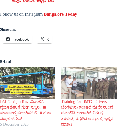
ಇಲ್ಲಿವೆ ನೋಡಿ, ತಪ್ಪದೆ ಓದಿ!
Follow us on Instagram
Bangalore Today
Share this:
Facebook
X
Related
BMTC Vajra Bus: ಬಿಎಂಟಿಸಿ
Training for BMTC Drivers:
ಪ್ರಯಾಣಿಕರಿಗೆ ಗುಡ್ ನ್ಯೂಸ್, ಈ
ಬೆಂಗಳೂರು ಸಂಚಾರ ಪೊಲೀಸರಿಂದ
ಮಾರ್ಗದಲ್ಲಿ ಸಂಚರಿಸಲಿವೆ 10 ಹೊಸ
ಬಿಎಂಟಿಸಿ ಚಾಲಕರಿಗೆ ವಿಶೇಷ
ವಜ್ರ ಬಸ್‌ಗಳು!
ತರಬೇತಿ; ತಗ್ಗಲಿದೆ ಅಪಘಾತ, ಇಲ್ಲಿದೆ
5 December 2023
ಮಾಹಿತಿ