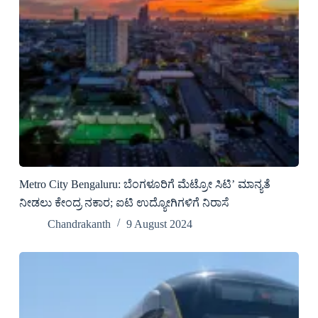
Metro City Bengaluru: ಬೆಂಗಳೂರಿಗೆ ಮೆಟ್ರೋ ಸಿಟಿ’ ಮಾನ್ಯತೆ
ನೀಡಲು ಕೇಂದ್ರ ನಕಾರ; ಐಟಿ ಉದ್ಯೋಗಿಗಳಿಗೆ ನಿರಾಸೆ
Chandrakanth
9 August 2024