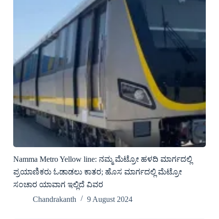
Namma Metro Yellow line: ನಮ್ಮ ಮೆಟ್ರೋ ಹಳದಿ ಮಾರ್ಗದಲ್ಲಿ
ಪ್ರಯಾಣಿಕರು ಓಡಾಡಲು ಕಾತರ; ಹೊಸ ಮಾರ್ಗದಲ್ಲಿ ಮೆಟ್ರೋ
ಸಂಚಾರ ಯಾವಾಗ ಇಲ್ಲಿದೆ ವಿವರ
Chandrakanth
9 August 2024