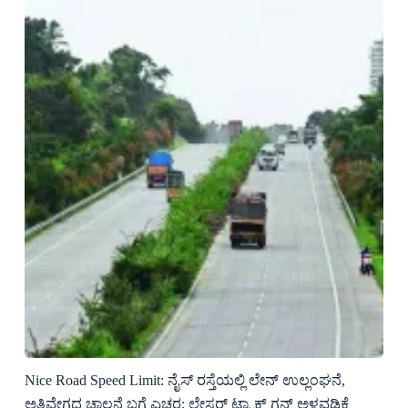
Nice Road Speed Limit: ನೈಸ್ ರಸ್ತೆಯಲ್ಲಿ ಲೇನ್ ಉಲ್ಲಂಘನೆ,
ಅತಿವೇಗದ ಚಾಲನೆ ಬಗ್ಗೆ ಎಚ್ಚರ; ಲೇಸರ್ ಟ್ರ್ಯಾಕ್ ಗನ್ ಅಳವಡಿಕೆ