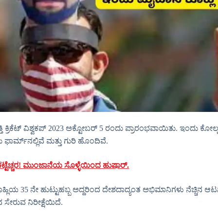
ಿ ಕ್ರಿಕೆಟ್ ವಿಶ್ವಕಪ್ 2023 ಅಕ್ಟೋಬರ್ 5 ರಂದು ಪ್ರಾರಂಭವಾಯಿತು. ಇಂದು ಕೋಲ್ಕತ
್ಮ್‌ನಲ್ಲಿವೆ ಮತ್ತು ಗುರಿ ಹೊಂದಿವೆ.
 ಕಟ್ಟೆಚ್ಚರ! ಮುಂಜಾನೆಯ ಸೊಳ್ಳೆಯಿಂದ ಹುಷಾರ್.
ಲಿಯ 35 ನೇ ಹುಟ್ಟುಹಬ್ಬ ಅದ್ದರಿಂದ ದೇಶದಾದ್ಯಂತ ಅಭಿಮಾನಿಗಳು ನೆಚ್ಚಿನ ಆಟಗಾರ
 ಸೇರುವ ನಿರೀಕ್ಷೆಯಿದೆ.