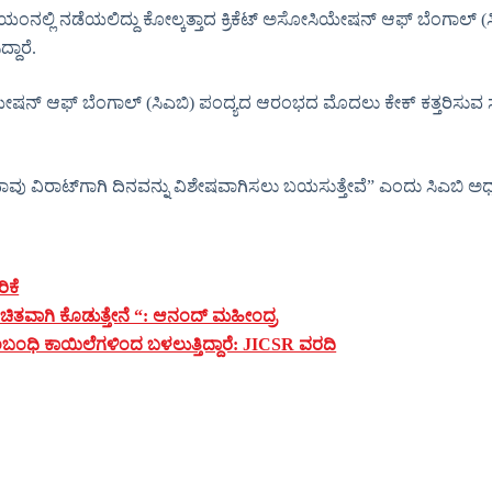
ಯಂನಲ್ಲಿ ನಡೆಯಲಿದ್ದು ಕೋಲ್ಕತ್ತಾದ ಕ್ರಿಕೆಟ್ ಅಸೋಸಿಯೇಷನ್ ​​ಆಫ್ ಬೆಂಗಾಲ್ (ಸ
ದಾರೆ.
ೋಸಿಯೇಷನ್ ​​ಆಫ್ ಬೆಂಗಾಲ್ (ಸಿಎಬಿ) ಪಂದ್ಯದ ಆರಂಭದ ಮೊದಲು ಕೇಕ್ ಕತ್ತರಿಸ
ು ವಿರಾಟ್‌ಗಾಗಿ ದಿನವನ್ನು ವಿಶೇಷವಾಗಿಸಲು ಬಯಸುತ್ತೇವೆ” ಎಂದು ಸಿಎಬಿ ಅಧ್ಯಕ್ಷ ಸ
ಿಕೆ
ಚಿತವಾಗಿ ಕೊಡುತ್ತೇನೆ “: ಆನಂದ್ ಮಹೀಂದ್ರ
ಧಿ ಕಾಯಿಲೆಗಳಿಂದ ಬಳಲುತ್ತಿದ್ದಾರೆ: JICSR ವರದಿ