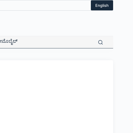
English
ಮೊಬೈಲ್