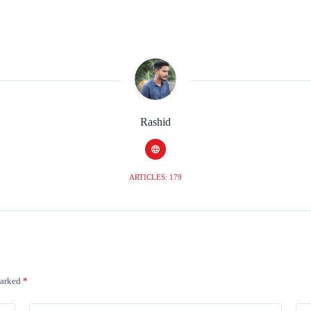
Rashid
ARTICLES: 179
marked
*