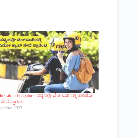
do Cab in Bangalore: ಸದ್ಯದಲ್ಲೇ ಬೆಂಗಳೂರಿನಲ್ಲಿ ರಾಪಿಡೋ
್ ಸೇವೆ ಪ್ರಾರಂಭ
vember 2023