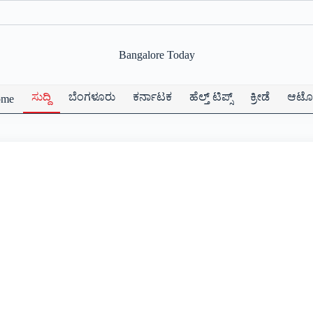
Bangalore Today
ಸುದ್ದಿ
ಬೆಂಗಳೂರು
ಕರ್ನಾಟಕ
ಹೆಲ್ತ್ ಟಿಪ್ಸ್
ಕ್ರೀಡೆ
ಆಟೋ
ome