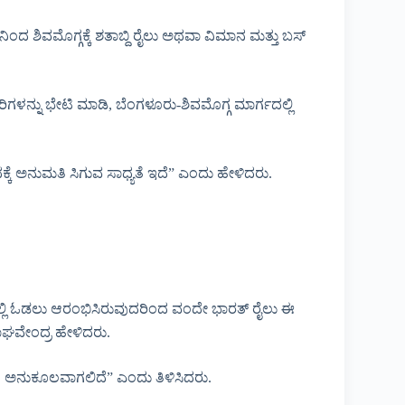
ಂದ ಶಿವಮೊಗ್ಗಕ್ಕೆ ಶತಾಬ್ದಿ ರೈಲು ಅಥವಾ ವಿಮಾನ ಮತ್ತು ಬಸ್
ಾರಿಗಳನ್ನು ಭೇಟಿ ಮಾಡಿ, ಬೆಂಗಳೂರು-ಶಿವಮೊಗ್ಗ ಮಾರ್ಗದಲ್ಲಿ
ಕ್ಕೆ ಅನುಮತಿ ಸಿಗುವ ಸಾಧ್ಯತೆ ಇದೆ” ಎಂದು ಹೇಳಿದರು.
್‌ನಲ್ಲಿ ಓಡಲು ಆರಂಭಿಸಿರುವುದರಿಂದ ವಂದೇ ಭಾರತ್ ರೈಲು ಈ
.ರಾಘವೇಂದ್ರ ಹೇಳಿದರು.
ಗೂ ಅನುಕೂಲವಾಗಲಿದೆ” ಎಂದು ತಿಳಿಸಿದರು.