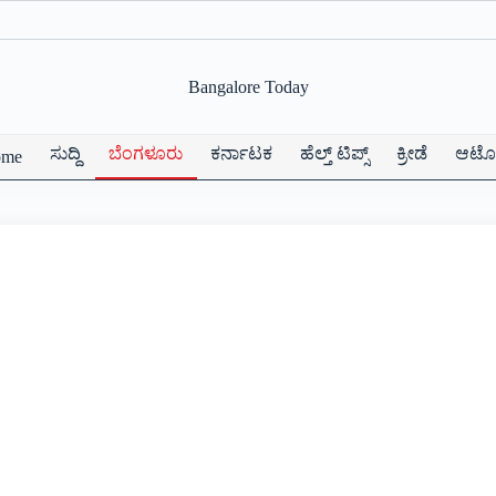
Bangalore Today
ಸುದ್ದಿ
ಬೆಂಗಳೂರು
ಕರ್ನಾಟಕ
ಹೆಲ್ತ್ ಟಿಪ್ಸ್
ಕ್ರೀಡೆ
ಆಟೋ
ome