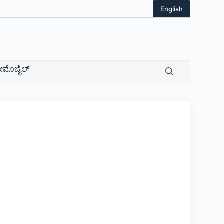
English
ಮೊಬೈಲ್