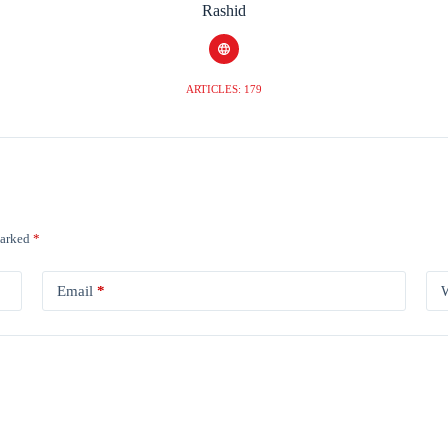
Rashid
ARTICLES: 179
marked
*
Email
*
W