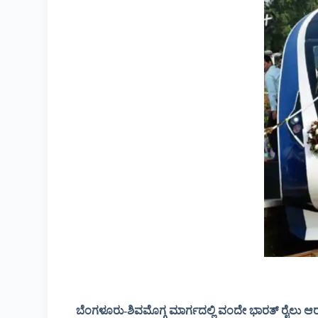
ಬೆಂಗಳೂರು-ಶಿವಮೊಗ್ಗ ಮಾರ್ಗದಲ್ಲಿ ವಂದೇ ಭಾರತ್ ರೈಲು 