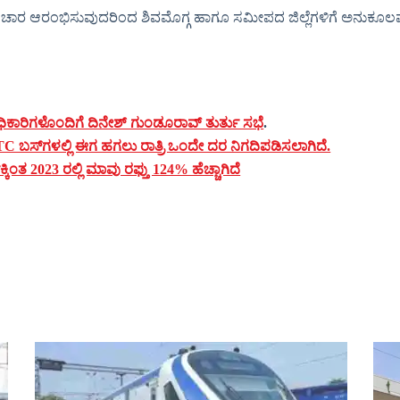
ಚಾರ ಆರಂಭಿಸುವುದರಿಂದ ಶಿವಮೊಗ್ಗ ಹಾಗೂ ಸಮೀಪದ ಜಿಲ್ಲೆಗಳಿಗೆ ಅನುಕೂಲವಾಗ
.
ಅಧಿಕಾರಿಗಳೊಂದಿಗೆ ದಿನೇಶ್ ಗುಂಡೂರಾವ್ ತುರ್ತು ಸಭೆ
.
TC ಬಸ್‌ಗಳಲ್ಲಿ ಈಗ ಹಗಲು ರಾತ್ರಿ ಒಂದೇ ದರ ನಿಗದಿಪಡಿಸಲಾಗಿದೆ.
ತ 2023 ರಲ್ಲಿ ಮಾವು ರಫ್ತು 124% ಹೆಚ್ಚಾಗಿದೆ