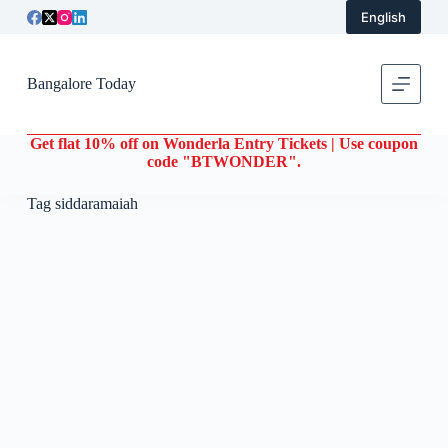
English
S
k
i
p
Bangalore Today
t
o
c
Get flat 10% off on Wonderla Entry Tickets | Use coupon
o
code "BTWONDER".
n
t
e
Tag
siddaramaiah
n
t