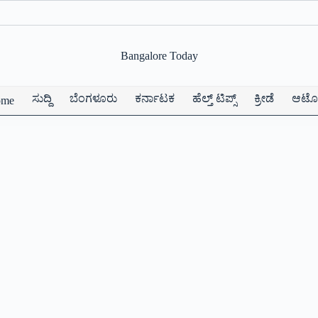
Bangalore Today
ಸುದ್ದಿ
ಬೆಂಗಳೂರು
ಕರ್ನಾಟಕ
ಹೆಲ್ತ್ ಟಿಪ್ಸ್
ಕ್ರೀಡೆ
ಆಟೋ
ome