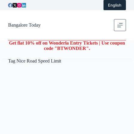
English
S
k
i
p
Bangalore Today
t
o
c
Get flat 10% off on Wonderla Entry Tickets | Use coupon
o
code "BTWONDER".
n
t
e
Tag
Nice Road Speed Limit
n
t